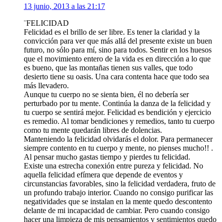
13 junio, 2013 a las 21:17
¨FELICIDAD
Felicidad es el brillo de ser libre. Es tener la claridad y la
convicción para ver que más allá del presente existe un buen
futuro, no sólo para mí, sino para todos. Sentir en los huesos
que el movimiento entero de la vida es en dirección a lo que
es bueno, que las montañas tienen sus valles, que todo
desierto tiene su oasis. Una cara contenta hace que todo sea
más llevadero.
Aunque tu cuerpo no se sienta bien, él no debería ser
perturbado por tu mente. Continúa la danza de la felicidad y
tu cuerpo se sentirá mejor. Felicidad es bendición y ejercicio
es remedio. Al tomar bendiciones y remedios, tanto tu cuerpo
como tu mente quedarán libres de dolencias.
Manteniendo la felicidad olvidarás el dolor. Para permanecer
siempre contento en tu cuerpo y mente, no pienses mucho!! .
Al pensar mucho gastas tiempo y pierdes tu felicidad.
Existe una estrecha conexión entre pureza y felicidad. No
aquella felicidad efímera que depende de eventos y
circunstancias favorables, sino la felicidad verdadera, fruto de
un profundo trabajo interior. Cuando no consigo purificar las
negatividades que se instalan en la mente quedo descontento
delante de mi incapacidad de cambiar. Pero cuando consigo
hacer una limpieza de mis pensamientos y sentimientos quedo