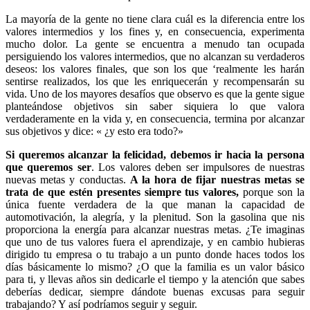
La mayoría de la gente no tiene clara cuál es la diferencia entre los
valores intermedios y los fines y, en consecuencia, experimenta
mucho dolor. La gente se encuentra a menudo tan ocupada
persiguiendo los valores intermedios, que no alcanzan su verdaderos
deseos: los valores finales, que son los que ‘realmente les harán
sentirse realizados, los que les enriquecerán y recompensarán su
vida. Uno de los mayores desafíos que observo es que la gente sigue
planteándose objetivos sin saber siquiera lo que valora
verdaderamente en la vida y, en consecuencia, termina por alcanzar
sus objetivos y dice: « ¿y esto era todo?»
Si queremos alcanzar la felicidad, debemos ir hacia la persona
que queremos ser
. Los valores deben ser impulsores de nuestras
nuevas metas y conductas.
A la hora de fijar nuestras metas se
trata de que estén presentes siempre tus valores,
porque son la
única fuente verdadera de la que manan la capacidad de
automotivación, la alegría, y la plenitud. Son la gasolina que nis
proporciona la energía para alcanzar nuestras metas. ¿Te imaginas
que uno de tus valores fuera el aprendizaje, y en cambio hubieras
dirigido tu empresa o tu trabajo a un punto donde haces todos los
días básicamente lo mismo? ¿O que la familia es un valor básico
para ti, y llevas años sin dedicarle el tiempo y la atención que sabes
deberías dedicar, siempre dándote buenas excusas para seguir
trabajando? Y así podríamos seguir y seguir.