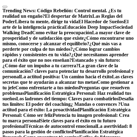
Saltar
al
Trending News:
Código Rebelión: Control mental. ¿Es tu
contenido
realidad un engaño?
El despertar de Matrix
Las Reglas del
Poder
Libera tu mente, dirige tu vida
El Hacedor de Sueños
El
arte de la inteligencia práctica
Educación Deep Impact
Sociedad
Walking Dead
Como evitar la preocupación
La mayor clave de
prosperidad y de satisfacción que existe
¿Cómo encontrarse uno
mismo, conocerse y alcanzar el equilibrio?
¿Qué más vas a
perderte por culpa de tus miedos?
¿Cómo lograr cambios
rápidos y consistentes en tu vida?
¿Qué necesitamos aprender
para el éxito que no nos enseñan?
Estancado y sin futuro:
¿Cómo dar un impulso a tu carrera?
La gran clave de la
comunicación
7 claves para potenciar tu desarrollo profesional y
personal
La actitud positiva: Un camino hacia el éxito
Las claves
secretas que te ayudarán a alcanzar tus metas
Como gestionar a
tu jefe
Como enfrentarte a tus miedos
Preguntas que resuelven
problemas
Planificación Estratégica Personal: Haz realidad tus
sueños
Los ladrones del tiempo: Claves para combatirlos
Desafía
tus limites: El poder del coaching
¿ Mandas o convences ?
Una
actitud para el éxito: La proactividad
Planificación Estratégica
Personal: Cómo ser feliz
Potencia tu imagen profesional: Crea
tu marca personal
Siete claves para el éxito en tu futuro
profesional
Técnicas de autocontrol emocional
La asertividad: 8
pasos para la gestión de conflictos
Planificación Estratégica