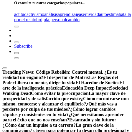
O consulte nuestras categorías populares...
actitud
activismo
análisis
aprendizaje
asertividad
autoestima
batalla
por el relato
brújula personal
cambio
Subscribe
Trending News:
Código Rebelión: Control mental. ¿Es tu
realidad un engaño?
El despertar de Matrix
Las Reglas del
Poder
Libera tu mente, dirige tu vida
El Hacedor de Sueños
El
arte de la inteligencia práctica
Educación Deep Impact
Sociedad
Walking Dead
Como evitar la preocupación
La mayor clave de
prosperidad y de satisfacción que existe
¿Cómo encontrarse uno
mismo, conocerse y alcanzar el equilibrio?
¿Qué más vas a
perderte por culpa de tus miedos?
¿Cómo lograr cambios
rápidos y consistentes en tu vida?
¿Qué necesitamos aprender
para el éxito que no nos enseñan?
Estancado y sin futuro:
¿Cómo dar un impulso a tu carrera?
La gran clave de la
comunicación
7 claves para potenciar tu desarrollo profesional y