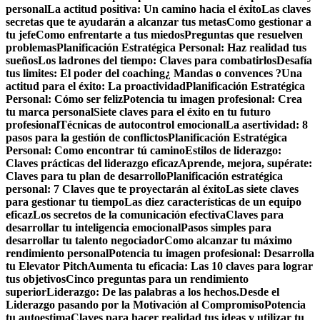
personal
La actitud positiva: Un camino hacia el éxito
Las claves
secretas que te ayudarán a alcanzar tus metas
Como gestionar a
tu jefe
Como enfrentarte a tus miedos
Preguntas que resuelven
problemas
Planificación Estratégica Personal: Haz realidad tus
sueños
Los ladrones del tiempo: Claves para combatirlos
Desafía
tus limites: El poder del coaching
¿ Mandas o convences ?
Una
actitud para el éxito: La proactividad
Planificación Estratégica
Personal: Cómo ser feliz
Potencia tu imagen profesional: Crea
tu marca personal
Siete claves para el éxito en tu futuro
profesional
Técnicas de autocontrol emocional
La asertividad: 8
pasos para la gestión de conflictos
Planificación Estratégica
Personal: Como encontrar tú camino
Estilos de liderazgo:
Claves prácticas del liderazgo eficaz
Aprende, mejora, supérate:
Claves para tu plan de desarrollo
Planificación estratégica
personal: 7 Claves que te proyectarán al éxito
Las siete claves
para gestionar tu tiempo
Las diez características de un equipo
eficaz
Los secretos de la comunicación efectiva
Claves para
desarrollar tu inteligencia emocional
Pasos simples para
desarrollar tu talento negociador
Como alcanzar tu máximo
rendimiento personal
Potencia tu imagen profesional: Desarrolla
tu Elevator Pitch
Aumenta tu eficacia: Las 10 claves para lograr
tus objetivos
Cinco preguntas para un rendimiento
superior
Liderazgo: De las palabras a los hechos.
Desde el
Liderazgo pasando por la Motivación al Compromiso
Potencia
tu autoestima
Claves para hacer realidad tus ideas y utilizar tu