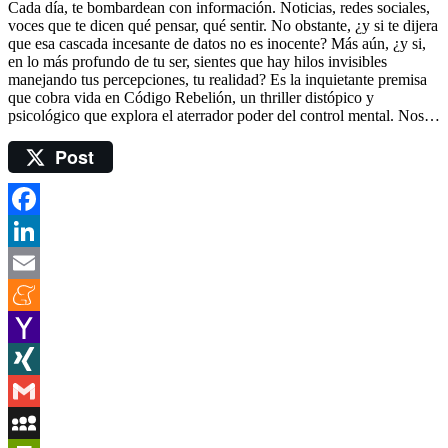
Cada día, te bombardean con información. Noticias, redes sociales,
voces que te dicen qué pensar, qué sentir. No obstante, ¿y si te dijera
que esa cascada incesante de datos no es inocente? Más aún, ¿y si,
en lo más profundo de tu ser, sientes que hay hilos invisibles
manejando tus percepciones, tu realidad? Es la inquietante premisa
que cobra vida en Código Rebelión, un thriller distópico y
psicológico que explora el aterrador poder del control mental. Nos…
Post
Facebook
LinkedIn
Email
Meneame
Yahoo
Mail
XING
Gmail