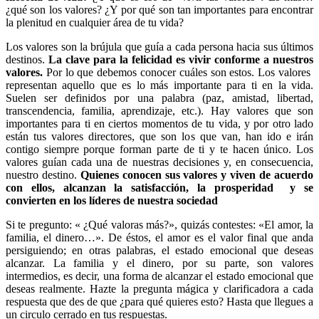
¿qué son los valores? ¿Y por qué son tan importantes para encontrar
la plenitud en cualquier área de tu vida?
Los valores son la brújula que guía a cada persona hacia sus últimos
destinos.
La clave para la felicidad es vivir conforme a nuestros
valores.
Por lo que debemos conocer cuáles son estos. Los valores
representan aquello que es lo más importante para ti en la vida.
Suelen ser definidos por una palabra (paz, amistad, libertad,
transcendencia, familia, aprendizaje, etc.). Hay valores que son
importantes para ti en ciertos momentos de tu vida, y por otro lado
están tus valores directores, que son los que van, han ido e irán
contigo siempre porque forman parte de ti y te hacen único. Los
valores guían cada una de nuestras decisiones y, en consecuencia,
nuestro destino.
Quienes conocen sus valores y viven de acuerdo
con ellos, alcanzan la satisfacción, la prosperidad y se
convierten en los líderes de nuestra sociedad
Si te pregunto: « ¿Qué valoras más?», quizás contestes: «El amor, la
familia, el dinero…». De éstos, el amor es el valor final que anda
persiguiendo; en otras palabras, el estado emocional que deseas
alcanzar. La familia y el dinero, por su parte, son valores
intermedios, es decir, una forma de alcanzar el estado emocional que
deseas realmente. Hazte la pregunta mágica y clarificadora a cada
respuesta que des de que ¿para qué quieres esto? Hasta que llegues a
un circulo cerrado en tus respuestas.