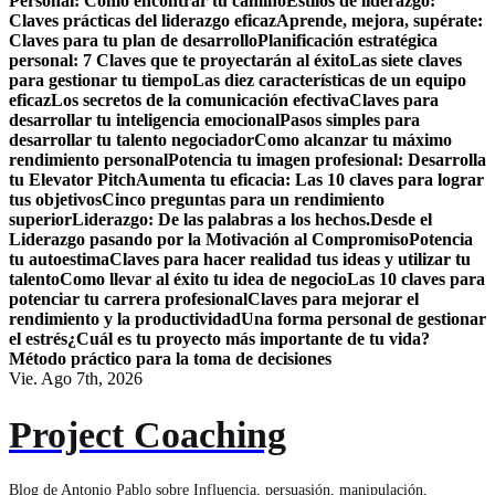
Personal: Como encontrar tú camino
Estilos de liderazgo:
Claves prácticas del liderazgo eficaz
Aprende, mejora, supérate:
Claves para tu plan de desarrollo
Planificación estratégica
personal: 7 Claves que te proyectarán al éxito
Las siete claves
para gestionar tu tiempo
Las diez características de un equipo
eficaz
Los secretos de la comunicación efectiva
Claves para
desarrollar tu inteligencia emocional
Pasos simples para
desarrollar tu talento negociador
Como alcanzar tu máximo
rendimiento personal
Potencia tu imagen profesional: Desarrolla
tu Elevator Pitch
Aumenta tu eficacia: Las 10 claves para lograr
tus objetivos
Cinco preguntas para un rendimiento
superior
Liderazgo: De las palabras a los hechos.
Desde el
Liderazgo pasando por la Motivación al Compromiso
Potencia
tu autoestima
Claves para hacer realidad tus ideas y utilizar tu
talento
Como llevar al éxito tu idea de negocio
Las 10 claves para
potenciar tu carrera profesional
Claves para mejorar el
rendimiento y la productividad
Una forma personal de gestionar
el estrés
¿Cuál es tu proyecto más importante de tu vida?
Método práctico para la toma de decisiones
Vie. Ago 7th, 2026
Project Coaching
Blog de Antonio Pablo sobre Influencia, persuasión, manipulación,