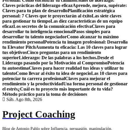
Personal: Como encontrar tú camino
Estilos de liderazgo:
Claves prácticas del liderazgo eficaz
Aprende, mejora, supérate:
Claves para tu plan de desarrollo
Planificación estratégica
personal: 7 Claves que te proyectarán al éxito
Las siete claves
para gestionar tu tiempo
Las diez características de un equipo
eficaz
Los secretos de la comunicación efectiva
Claves para
desarrollar tu inteligencia emocional
Pasos simples para
desarrollar tu talento negociador
Como alcanzar tu máximo
rendimiento personal
Potencia tu imagen profesional: Desarrolla
tu Elevator Pitch
Aumenta tu eficacia: Las 10 claves para lograr
tus objetivos
Cinco preguntas para un rendimiento
superior
Liderazgo: De las palabras a los hechos.
Desde el
Liderazgo pasando por la Motivación al Compromiso
Potencia
tu autoestima
Claves para hacer realidad tus ideas y utilizar tu
talento
Como llevar al éxito tu idea de negocio
Las 10 claves para
potenciar tu carrera profesional
Claves para mejorar el
rendimiento y la productividad
Una forma personal de gestionar
el estrés
¿Cuál es tu proyecto más importante de tu vida?
Método práctico para la toma de decisiones
Sáb. Ago 8th, 2026
Project Coaching
Blog de Antonio Pablo sobre Influencia, persuasión, manipulación,