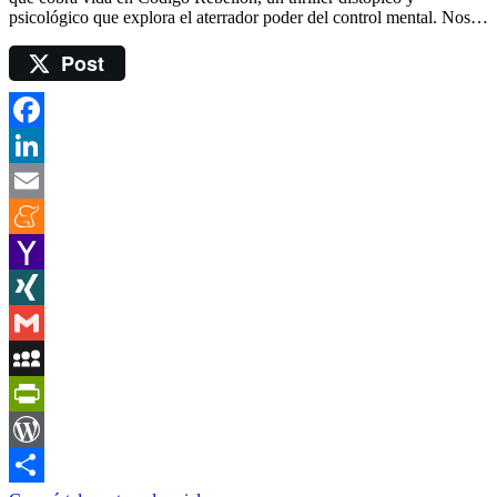
psicológico que explora el aterrador poder del control mental. Nos…
Post
Facebook
LinkedIn
Email
Meneame
Yahoo
Mail
XING
Gmail
MySpace
PrintFriendly
WordPress