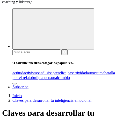
coaching y liderazgo
Buscar:
O consulte nuestras categorías populares...
actitud
activismo
análisis
aprendizaje
asertividad
autoestima
batalla
por el relato
brújula personal
cambio
Subscribe
Inicio
Claves para desarrollar tu inteligencia emocional
Claves para desarrollar tu