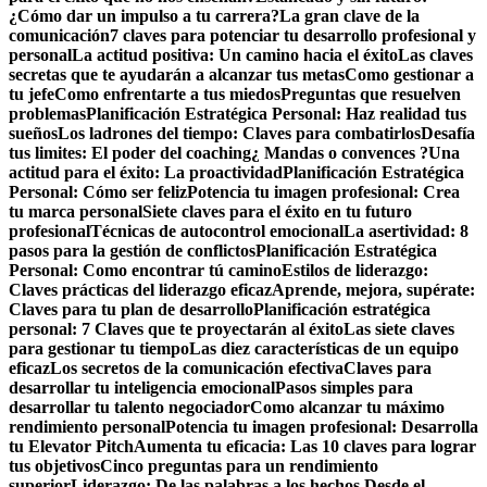
¿Cómo dar un impulso a tu carrera?
La gran clave de la
comunicación
7 claves para potenciar tu desarrollo profesional y
personal
La actitud positiva: Un camino hacia el éxito
Las claves
secretas que te ayudarán a alcanzar tus metas
Como gestionar a
tu jefe
Como enfrentarte a tus miedos
Preguntas que resuelven
problemas
Planificación Estratégica Personal: Haz realidad tus
sueños
Los ladrones del tiempo: Claves para combatirlos
Desafía
tus limites: El poder del coaching
¿ Mandas o convences ?
Una
actitud para el éxito: La proactividad
Planificación Estratégica
Personal: Cómo ser feliz
Potencia tu imagen profesional: Crea
tu marca personal
Siete claves para el éxito en tu futuro
profesional
Técnicas de autocontrol emocional
La asertividad: 8
pasos para la gestión de conflictos
Planificación Estratégica
Personal: Como encontrar tú camino
Estilos de liderazgo:
Claves prácticas del liderazgo eficaz
Aprende, mejora, supérate:
Claves para tu plan de desarrollo
Planificación estratégica
personal: 7 Claves que te proyectarán al éxito
Las siete claves
para gestionar tu tiempo
Las diez características de un equipo
eficaz
Los secretos de la comunicación efectiva
Claves para
desarrollar tu inteligencia emocional
Pasos simples para
desarrollar tu talento negociador
Como alcanzar tu máximo
rendimiento personal
Potencia tu imagen profesional: Desarrolla
tu Elevator Pitch
Aumenta tu eficacia: Las 10 claves para lograr
tus objetivos
Cinco preguntas para un rendimiento
superior
Liderazgo: De las palabras a los hechos.
Desde el