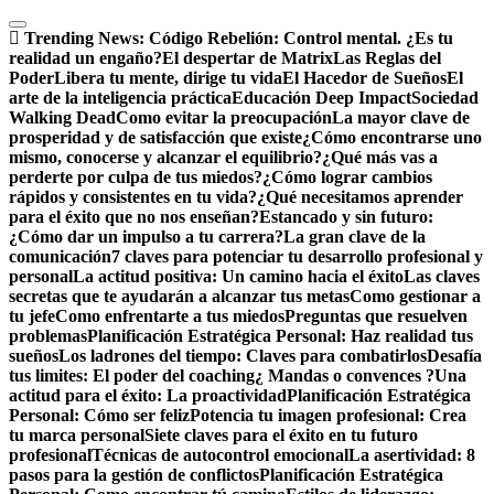
Saltar
al
Trending News:
Código Rebelión: Control mental. ¿Es tu
contenido
realidad un engaño?
El despertar de Matrix
Las Reglas del
Poder
Libera tu mente, dirige tu vida
El Hacedor de Sueños
El
arte de la inteligencia práctica
Educación Deep Impact
Sociedad
Walking Dead
Como evitar la preocupación
La mayor clave de
prosperidad y de satisfacción que existe
¿Cómo encontrarse uno
mismo, conocerse y alcanzar el equilibrio?
¿Qué más vas a
perderte por culpa de tus miedos?
¿Cómo lograr cambios
rápidos y consistentes en tu vida?
¿Qué necesitamos aprender
para el éxito que no nos enseñan?
Estancado y sin futuro:
¿Cómo dar un impulso a tu carrera?
La gran clave de la
comunicación
7 claves para potenciar tu desarrollo profesional y
personal
La actitud positiva: Un camino hacia el éxito
Las claves
secretas que te ayudarán a alcanzar tus metas
Como gestionar a
tu jefe
Como enfrentarte a tus miedos
Preguntas que resuelven
problemas
Planificación Estratégica Personal: Haz realidad tus
sueños
Los ladrones del tiempo: Claves para combatirlos
Desafía
tus limites: El poder del coaching
¿ Mandas o convences ?
Una
actitud para el éxito: La proactividad
Planificación Estratégica
Personal: Cómo ser feliz
Potencia tu imagen profesional: Crea
tu marca personal
Siete claves para el éxito en tu futuro
profesional
Técnicas de autocontrol emocional
La asertividad: 8
pasos para la gestión de conflictos
Planificación Estratégica