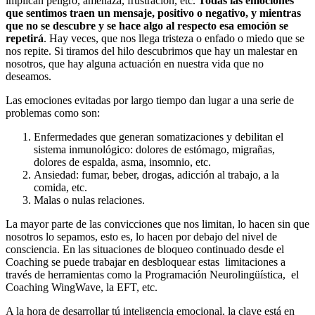
implican peligro, amenaza, frustración, etc.
Todas las emociones
que sentimos traen un mensaje, positivo o negativo, y mientras
que no se descubre y se hace algo al respecto esa emoción se
repetirá
. Hay veces, que nos llega tristeza o enfado o miedo que se
nos repite. Si tiramos del hilo descubrimos que hay un malestar en
nosotros, que hay alguna actuación en nuestra vida que no
deseamos.
Las emociones evitadas por largo tiempo dan lugar a una serie de
problemas como son:
Enfermedades que generan somatizaciones y debilitan el
sistema inmunológico: dolores de estómago, migrañas,
dolores de espalda, asma, insomnio, etc.
Ansiedad: fumar, beber, drogas, adicción al trabajo, a la
comida, etc.
Malas o nulas relaciones.
La mayor parte de las convicciones que nos limitan, lo hacen sin que
nosotros lo sepamos, esto es, lo hacen por debajo del nivel de
consciencia. En las situaciones de bloqueo continuado desde el
Coaching se puede trabajar en desbloquear estas limitaciones a
través de herramientas como la Programación Neurolingüística, el
Coaching WingWave, la EFT, etc.
A la hora de desarrollar tú inteligencia emocional, la clave está en