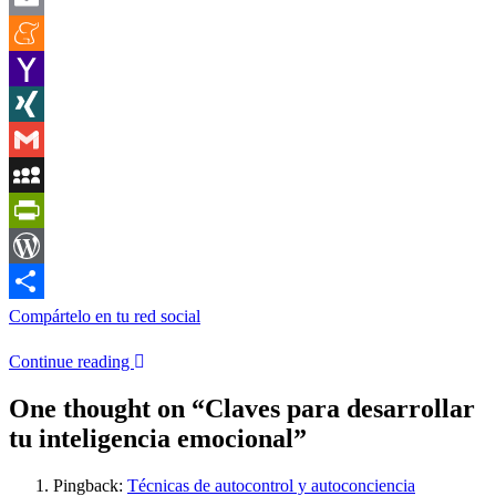
Email
Meneame
Yahoo
Mail
XING
Gmail
MySpace
PrintFriendly
WordPress
Compártelo en tu red social
Continue reading
One thought on “
Claves para desarrollar
tu inteligencia emocional
”
Pingback:
Técnicas de autocontrol y autoconciencia