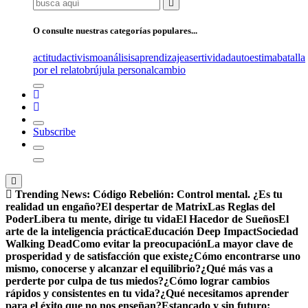
Buscar:
O consulte nuestras categorías populares...
actitud
activismo
análisis
aprendizaje
asertividad
autoestima
batalla
por el relato
brújula personal
cambio
Subscribe
Trending News:
Código Rebelión: Control mental. ¿Es tu
realidad un engaño?
El despertar de Matrix
Las Reglas del
Poder
Libera tu mente, dirige tu vida
El Hacedor de Sueños
El
arte de la inteligencia práctica
Educación Deep Impact
Sociedad
Walking Dead
Como evitar la preocupación
La mayor clave de
prosperidad y de satisfacción que existe
¿Cómo encontrarse uno
mismo, conocerse y alcanzar el equilibrio?
¿Qué más vas a
perderte por culpa de tus miedos?
¿Cómo lograr cambios
rápidos y consistentes en tu vida?
¿Qué necesitamos aprender
para el éxito que no nos enseñan?
Estancado y sin futuro: