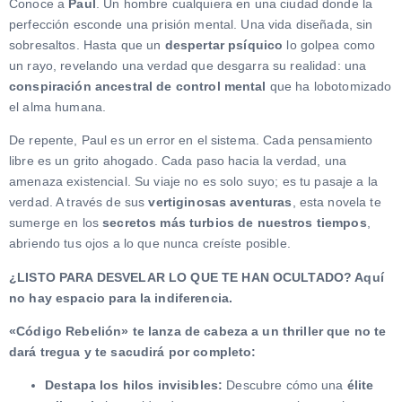
Conoce a
Paul
. Un hombre cualquiera en una ciudad donde la
perfección esconde una prisión mental. Una vida diseñada, sin
sobresaltos. Hasta que un
despertar psíquico
lo golpea como
un rayo, revelando una verdad que desgarra su realidad: una
conspiración ancestral de control mental
que ha lobotomizado
el alma humana.
De repente, Paul es un error en el sistema. Cada pensamiento
libre es un grito ahogado. Cada paso hacia la verdad, una
amenaza existencial. Su viaje no es solo suyo; es tu pasaje a la
verdad. A través de sus
vertiginosas aventuras
, esta novela te
sumerge en los
secretos más turbios de nuestros tiempos
,
abriendo tus ojos a lo que nunca creíste posible.
¿LISTO PARA DESVELAR LO QUE TE HAN OCULTADO? Aquí
no hay espacio para la indiferencia.
«Código Rebelión» te lanza de cabeza a un thriller que no te
dará tregua y te sacudirá por completo:
Destapa los hilos invisibles:
Descubre cómo una
élite